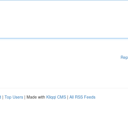
Rep
d
|
Top Users
| Made with
Kliqqi CMS
|
All RSS Feeds