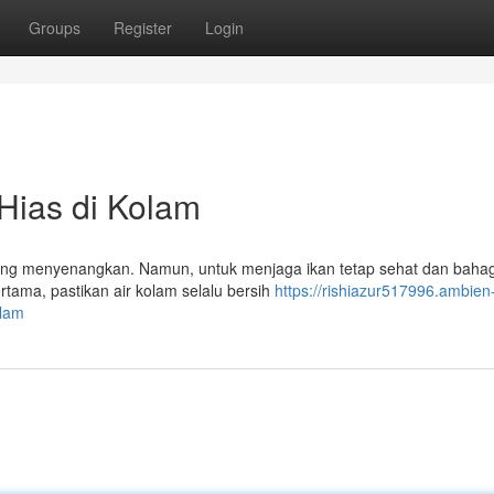
Groups
Register
Login
Hias di Kolam
yang menyenangkan. Namun, untuk menjaga ikan tetap sehat dan bahag
rtama, pastikan air kolam selalu bersih
https://rishiazur517996.ambien
olam