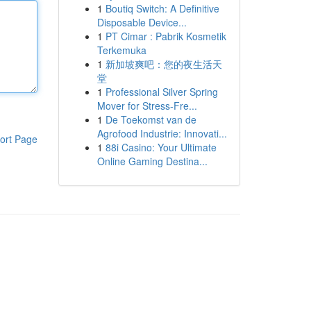
1
Boutiq Switch: A Definitive
Disposable Device...
1
PT Cimar : Pabrik Kosmetik
Terkemuka
1
新加坡爽吧：您的夜生活天
堂
1
Professional Silver Spring
Mover for Stress-Fre...
1
De Toekomst van de
Agrofood Industrie: Innovati...
ort Page
1
88i Casino: Your Ultimate
Online Gaming Destina...