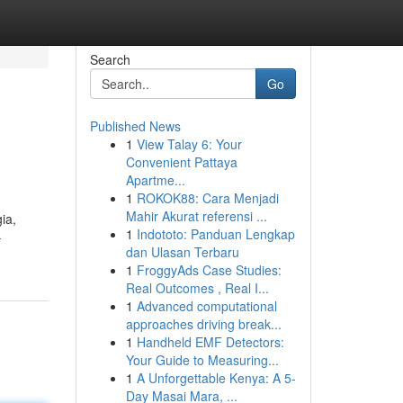
Search
Go
Published News
1
View Talay 6: Your
Convenient Pattaya
Apartme...
1
ROKOK88: Cara Menjadi
Mahir Akurat referensi ...
ia,
1
Indototo: Panduan Lengkap
-
dan Ulasan Terbaru
1
FroggyAds Case Studies:
Real Outcomes , Real I...
1
Advanced computational
approaches driving break...
1
Handheld EMF Detectors:
Your Guide to Measuring...
1
A Unforgettable Kenya: A 5-
Day Masai Mara, ...