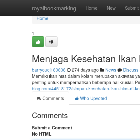
Home
royalbookmarking
Home
New
Submit
Home
1
Menjaga Kesehatan Ikan 
barryouej189808
274 days ago
News
Discuss
Memiliki ikan hias dalam kolam merupakan aktivitas 
penting untuk memperhatikan beberapa hal krusial. Pe
blog.com/44518172/simpan-kesehatan-ikan-hias-di-k
Comments
Who Upvoted
Comments
Submit a Comment
No HTML