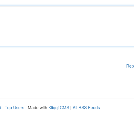
Rep
d
|
Top Users
| Made with
Kliqqi CMS
|
All RSS Feeds