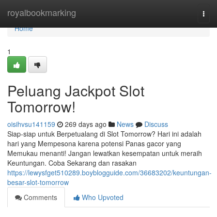
Home
royalbookmarking
Togg
navi
Home
1
Peluang Jackpot Slot
Tomorrow!
oisihvsu141159
269 days ago
News
Discuss
Siap-siap untuk Berpetualang di Slot Tomorrow? Hari ini adalah
hari yang Mempesona karena potensi Panas gacor yang
Memukau menanti! Jangan lewatkan kesempatan untuk meraih
Keuntungan. Coba Sekarang dan rasakan
https://lewysfget510289.boyblogguide.com/36683202/keuntungan-
besar-slot-tomorrow
Comments
Who Upvoted