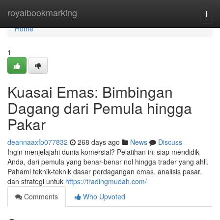
Home
royalbookmarking
Togg
navi
Home
1
Kuasai Emas: Bimbingan
Dagang dari Pemula hingga
Pakar
deannaaxfb077832
268 days ago
News
Discuss
Ingin menjelajahi dunia komersial? Pelatihan ini siap mendidik
Anda, dari pemula yang benar-benar nol hingga trader yang ahli.
Pahami teknik-teknik dasar perdagangan emas, analisis pasar,
dan strategi untuk
https://tradingmudah.com/
Comments
Who Upvoted