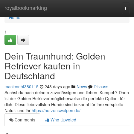
Home
royalbookmarking
Togg
navi
Home
1
Dein Traumhund: Golden
Retriever kaufen in
Deutschland
macieneht380115
248 days ago
News
Discuss
Suchst du nach deinem zuverlässigen und lieben :Kumpel:? Dann
ist der Golden Retriever möglicherweise die perfekte Option: für
dich. Diese liebevollsten Hunde sind bekannt für ihre verspielte
Natur: und ihr
https://herzenswelpen.de/
Comments
Who Upvoted