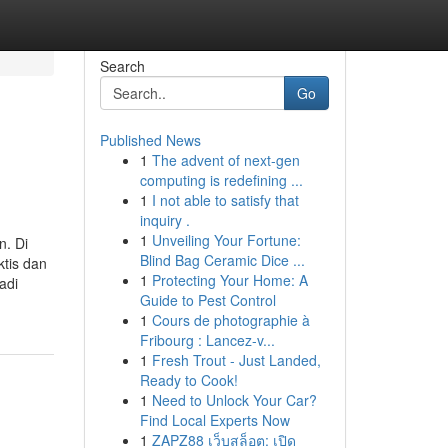
Search
Go
Published News
1
The advent of next-gen
computing is redefining ...
1
I not able to satisfy that
inquiry .
1
Unveiling Your Fortune:
n. Di
Blind Bag Ceramic Dice ...
ktis dan
1
Protecting Your Home: A
adi
Guide to Pest Control
1
Cours de photographie à
Fribourg : Lancez-v...
1
Fresh Trout - Just Landed,
Ready to Cook!
1
Need to Unlock Your Car?
Find Local Experts Now
1
ZAPZ88 เว็บสล็อต: เปิด