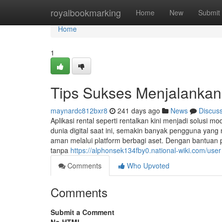
Home
royalbookmarking
Home
New
Submit
Home
1
Tips Sukses Menjalanka
maynardc812bxr8
241 days ago
News
Discus
Aplikasi rental seperti rentalkan kini menjadi solusi
dunia digital saat ini, semakin banyak pengguna yan
aman melalui platform berbagi aset. Dengan bantuan 
tanpa
https://alphonsek134fby0.national-wiki.com/user
Comments
Who Upvoted
Comments
Submit a Comment