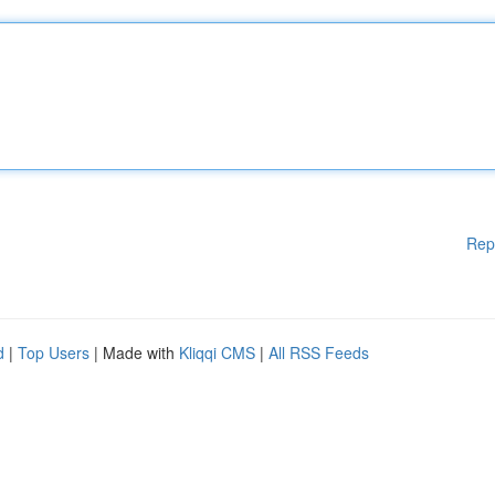
Rep
d
|
Top Users
| Made with
Kliqqi CMS
|
All RSS Feeds