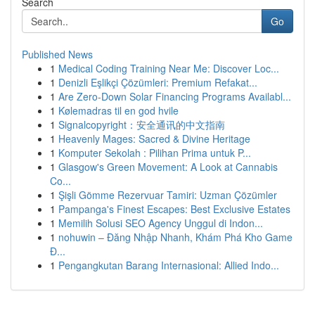
Search
Go
Published News
1
Medical Coding Training Near Me: Discover Loc...
1
Denizli Eşlikçi Çözümleri: Premium Refakat...
1
Are Zero-Down Solar Financing Programs Availabl...
1
Kølemadras til en god hvile
1
Signalcopyright：安全通讯的中文指南
1
Heavenly Mages: Sacred & Divine Heritage
1
Komputer Sekolah : Pilihan Prima untuk P...
1
Glasgow's Green Movement: A Look at Cannabis
Co...
1
Şişli Gömme Rezervuar Tamiri: Uzman Çözümler
1
Pampanga's Finest Escapes: Best Exclusive Estates
1
Memilih Solusi SEO Agency Unggul di Indon...
1
nohuwin – Đăng Nhập Nhanh, Khám Phá Kho Game
Đ...
1
Pengangkutan Barang Internasional: Allied Indo...