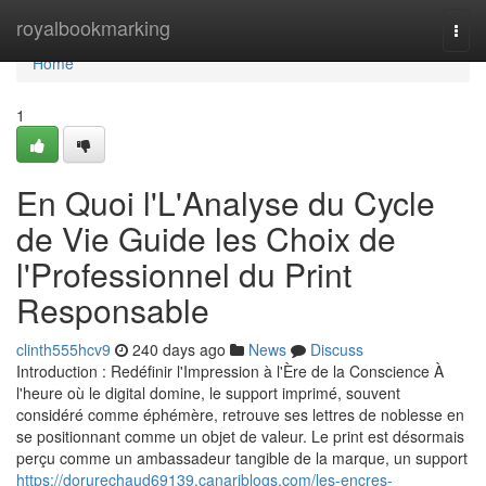
Home
royalbookmarking
Togg
navi
Home
1
En Quoi l'L'Analyse du Cycle
de Vie Guide les Choix de
l'Professionnel du Print
Responsable
clinth555hcv9
240 days ago
News
Discuss
Introduction : Redéfinir l'Impression à l'Ère de la Conscience À
l'heure où le digital domine, le support imprimé, souvent
considéré comme éphémère, retrouve ses lettres de noblesse en
se positionnant comme un objet de valeur. Le print est désormais
perçu comme un ambassadeur tangible de la marque, un support
https://dorurechaud69139.canariblogs.com/les-encres-