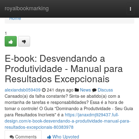
Home
royalbookmarking
Togg
navi
Home
1
E-book: Desvendando a
Produtividade - Manual para
Resultados Excepcionais
alexiandsb059409
241 days ago
News
Discuss
Cansado(a) da falha constante? Sinta-se abatido(a) com a
montanha de tarefas e responsabilidades? Essa é a hora de
tomar o controle! O Guia "Dominando a Produtividade - Seu Guia
para Resultados Incríveis" é a
https://janaxdmj929437.full-
design.com/e-book-desvendando-a-produtividade-manual-para-
resultados-excepcionais-80383978
Comments
Who Upvoted