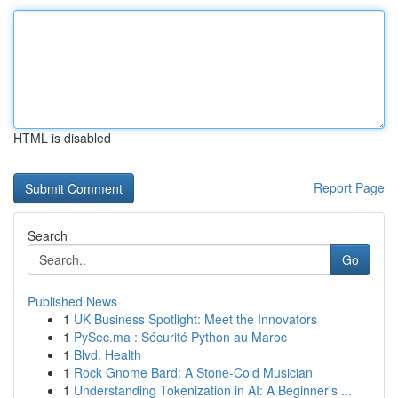
HTML is disabled
Report Page
Search
Go
Published News
1
UK Business Spotlight: Meet the Innovators
1
PySec.ma : Sécurité Python au Maroc
1
Blvd. Health
1
Rock Gnome Bard: A Stone-Cold Musician
1
Understanding Tokenization in AI: A Beginner's ...