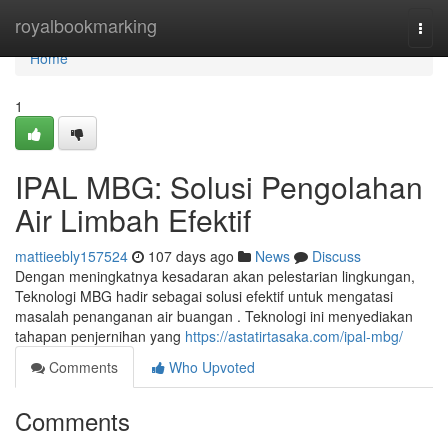
Home
royalbookmarking
Togg
navi
Home
1
IPAL MBG: Solusi Pengolahan
Air Limbah Efektif
mattieebly157524
107 days ago
News
Discuss
Dengan meningkatnya kesadaran akan pelestarian lingkungan,
Teknologi MBG hadir sebagai solusi efektif untuk mengatasi
masalah penanganan air buangan . Teknologi ini menyediakan
tahapan penjernihan yang
https://astatirtasaka.com/ipal-mbg/
Comments
Who Upvoted
Comments