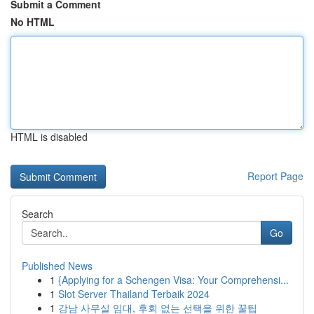
Submit a Comment
No HTML
HTML is disabled
Report Page
Search
Go
Published News
1
{Applying for a Schengen Visa: Your Comprehensi...
1
Slot Server Thailand Terbaik 2024
1
강남 사무실 임대, 후회 없는 선택을 위한 꿀팁