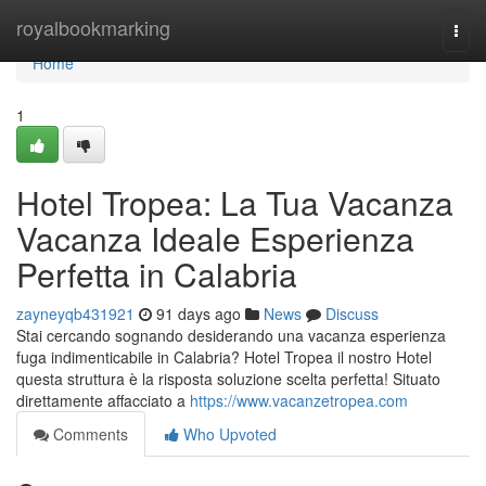
Home
royalbookmarking
Togg
navi
Home
1
Hotel Tropea: La Tua Vacanza
Vacanza Ideale Esperienza
Perfetta in Calabria
zayneyqb431921
91 days ago
News
Discuss
Stai cercando sognando desiderando una vacanza esperienza
fuga indimenticabile in Calabria? Hotel Tropea il nostro Hotel
questa struttura è la risposta soluzione scelta perfetta! Situato
direttamente affacciato a
https://www.vacanzetropea.com
Comments
Who Upvoted