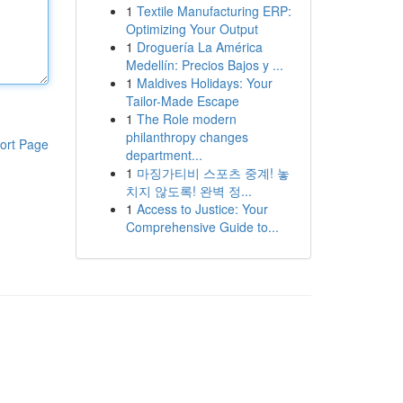
1
Textile Manufacturing ERP:
Optimizing Your Output
1
Droguería La América
Medellín: Precios Bajos y ...
1
Maldives Holidays: Your
Tailor-Made Escape
1
The Role modern
philanthropy changes
ort Page
department...
1
마징가티비 스포츠 중계! 놓
치지 않도록! 완벽 정...
1
Access to Justice: Your
Comprehensive Guide to...