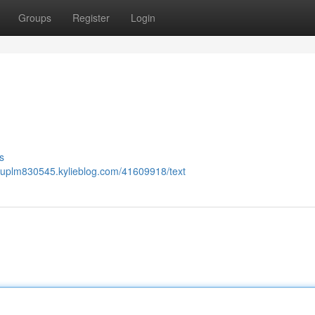
Groups
Register
Login
s
dauplm830545.kylieblog.com/41609918/text