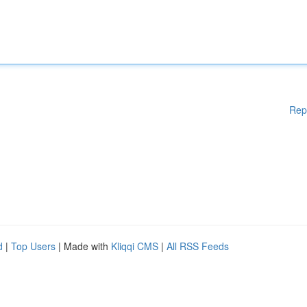
Rep
d
|
Top Users
| Made with
Kliqqi CMS
|
All RSS Feeds