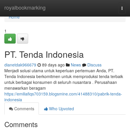
Home
royalbookmarking
Togg
navi
Home
1
PT. Tenda Indonesia
dianetdak966679
89 days ago
News
Discuss
Menjadi solusi utama untuk keperluan pertemuan Anda, PT.
Tenda Indonesia berkomitmen untuk memproduksi tenda terbaik
untuk berbagai konsumen di seluruh nusantara . Perusahaan
menawarkan beragam
https://emiliafiqs703159.blogsmine.com/41488310/pabrik-tenda-
indonesia
Comments
Who Upvoted
Comments