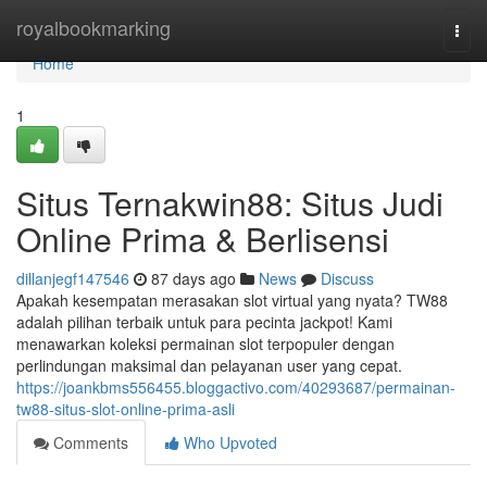
Home
royalbookmarking
Togg
navi
Home
1
Situs Ternakwin88: Situs Judi
Online Prima & Berlisensi
dillanjegf147546
87 days ago
News
Discuss
Apakah kesempatan merasakan slot virtual yang nyata? TW88
adalah pilihan terbaik untuk para pecinta jackpot! Kami
menawarkan koleksi permainan slot terpopuler dengan
perlindungan maksimal dan pelayanan user yang cepat.
https://joankbms556455.bloggactivo.com/40293687/permainan-
tw88-situs-slot-online-prima-asli
Comments
Who Upvoted