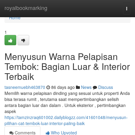
Home
royalbookmarking
Togg
navi
Home
1
Menyusun Warna Pelapisan
Tembok: Bagian Luar & Interior
Terbaik
tasneemuebh463870
86 days ago
News
Discuss
Memilih warna pelapisan dinding yang sesuai untuk properti Anda
bisa terasa rumit , terutama saat mempertimbangkan selisih
antara bagian luar dan dalam . Untuk eksterior , pertimbangkan
aspek
https://tamzinzraq601002.dailyblogzz.com/41601048/menyusun-
pilihan-cat-tembok-luar-interior-paling-baik
Comments
Who Upvoted