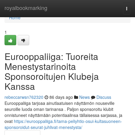
Home
royalbookmarking
Togg
navi
Home
1
Eurooppaliiga: Tuoreita
Menestystarinoita
Sponsoroitujen Klubeja
Kanssa
rebeccarwsn762320
86 days ago
News
Discuss
Eurooppaliiga tarjoaa ainutlaatuisen näyttämön nouseville
seuroille luoda oman tarinansa . Paljon sponsoroitu klubit
onnistuneet näyttämään potentiaalinsa tällaisessa sarjassa, ja
ovat
https://eurooppaliiga.fi/tama-peliyhtio-osui-kultasuoneen-
sponsoroidut-seurat-juhlivat-menestysta/