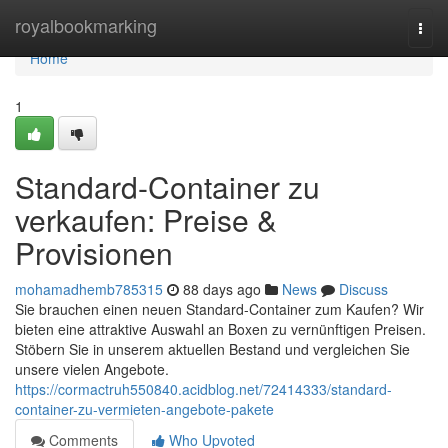
Home
royalbookmarking
Togg
navi
Home
1
Standard-Container zu
verkaufen: Preise &
Provisionen
mohamadhemb785315
88 days ago
News
Discuss
Sie brauchen einen neuen Standard-Container zum Kaufen? Wir
bieten eine attraktive Auswahl an Boxen zu vernünftigen Preisen.
Stöbern Sie in unserem aktuellen Bestand und vergleichen Sie
unsere vielen Angebote.
https://cormactruh550840.acidblog.net/72414333/standard-
container-zu-vermieten-angebote-pakete
Comments
Who Upvoted