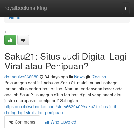
Home
royalbookmarking
Togg
navi
Home
1
Saku21: Situs Judi Digital Lagi
Viral atau Penipuan?
donnauiwr668689
84 days ago
News
Discuss
Belakangan saat ini, sebutan Saku 21 mulai muncul sebagai
tempat situs pertaruhan online. Namun, pertanyaan besar ada –
apakah Saku 21 sungguh situs taruhan digital yang andal atau
justru merupakan penipuan? Sebagian
https://socialwebnotes.com/story6620402/saku21-situs-judi-
daring-lagi-viral-atau-penipuan
Comments
Who Upvoted