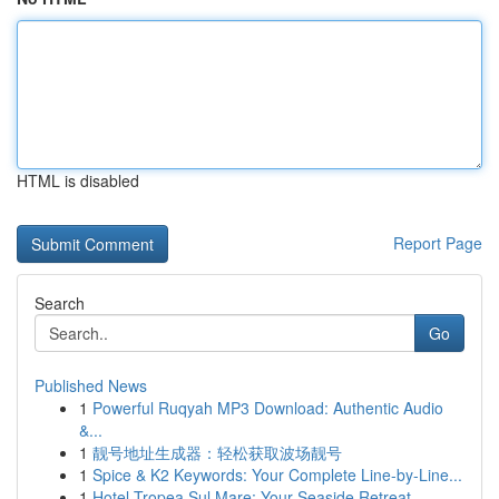
HTML is disabled
Report Page
Search
Go
Published News
1
Powerful Ruqyah MP3 Download: Authentic Audio
&...
1
靓号地址生成器：轻松获取波场靓号
1
Spice & K2 Keywords: Your Complete Line-by-Line...
1
Hotel Tropea Sul Mare: Your Seaside Retreat