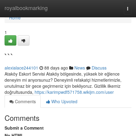
Home
royalbookmarking
Togg
navi
Home
1
```
alexialace244101
88 days ago
News
Discuss
Ataköy Eskort Servisi Ataköy bölgesinde, yüksek bir eğlence
deneyim mi arıyorsunuz? Deneyimli refakatçi hizmetlerimizle,
unutulmaz bir gece geçirmeniz için bekliyoruz. Gizlilik ilkemiz
doğrultusunda,
https://karimpwdf571758.wikijm.com/user
Comments
Who Upvoted
Comments
Submit a Comment
No HTML