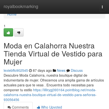
Home
royalbookmarking
Togg
navi
Home
1
Moda en Calahorra Nuestra
Tienda Virtual de Vestido para
Mujer
lexiebffo902545
87 days ago
News
Discuss
Descubre Moda Calahorra, nuestra boutique digital de
indumentaria de mujer. Ofrecemos una amplia gama de artículos
actuales para que te veas . Encuentra todo necesitas para
componer tu estilo
https://lillirygj393164.pointblog.net/moda-
calahorra-nuestra-boutique-virtual-de-vestido-para-señoras-
93056456
Comments
Who Upvoted