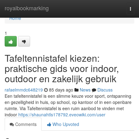
Home
royalbookmarking
Togg
navi
Home
1
Tafeltennistafel kiezen:
praktische gids voor indoor,
outdoor en zakelijk gebruik
rafaelmmdc648219
85 days ago
News
Discuss
Een tafeltennistafel is een slimme keuze voor sport, ontspanning
en gezelligheid in huis, op school, op kantoor of in een openbare
ruimte. Via Tafeltennistafel is een ruim aanbod te vinden met
indoor
https://shaunahtls178792.eveowiki.com/user
Comments
Who Upvoted