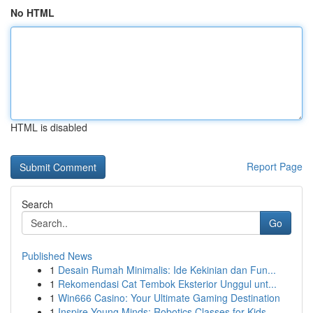
No HTML
HTML is disabled
Report Page
Search
Go
Published News
1
Desain Rumah Minimalis: Ide Kekinian dan Fun...
1
Rekomendasi Cat Tembok Eksterior Unggul unt...
1
Win666 Casino: Your Ultimate Gaming Destination
1
Inspire Young Minds: Robotics Classes for Kids