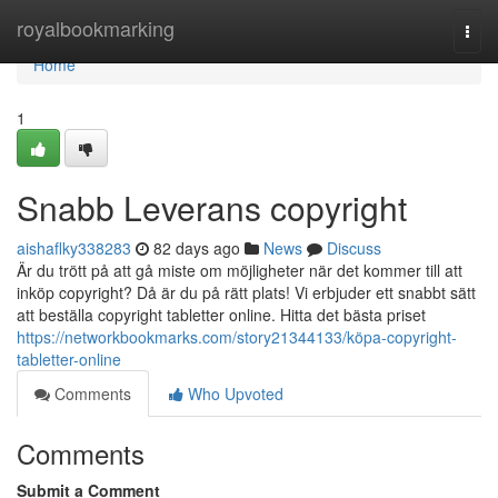
Home
royalbookmarking
Togg
navi
Home
1
Snabb Leverans copyright
aishaflky338283
82 days ago
News
Discuss
Är du trött på att gå miste om möjligheter när det kommer till att
inköp copyright? Då är du på rätt plats! Vi erbjuder ett snabbt sätt
att beställa copyright tabletter online. Hitta det bästa priset
https://networkbookmarks.com/story21344133/köpa-copyright-
tabletter-online
Comments
Who Upvoted
Comments
Submit a Comment