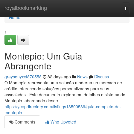
Home
royalbookmarking
Togg
navi
Home
1
Montepio: Um Guia
Abrangente
graysonyxxf870558
82 days ago
News
Discuss
O Montepio representa uma solução moderna no mercado de
crédito, oferecendo soluções personalizados para seus
associados . Este documento explora em detalhes o sistema do
Montepio, abordando desde
https://yeepdirectory.com/listings13590539/guia-completo-do-
montepio
Comments
Who Upvoted