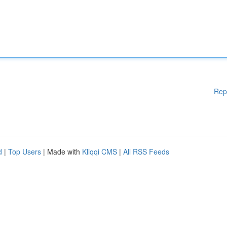
Rep
d
|
Top Users
| Made with
Kliqqi CMS
|
All RSS Feeds