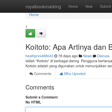
Home
royalbookmarking
Home
New
Submit
Home
1
Koitoto: Apa Artinya da
heathprvx488043
78 days ago
News
Discuss
Istilah "Koitoto" di berbagai daring. Pengguna berta
Koitoto adalah yang digunakan untuk menunjukkan se
Comments
Who Upvoted
Comments
Submit a Comment
No HTML