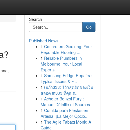
Search
Go
Published News
1
Concreters Geelong: Your
ya?
Reputable Flooring ...
1
Reliable Plumbers in
Melbourne: Your Local
Experts
hana,
1
Samsung Fridge Repairs :
Typical Issues & F...
1
เมก้า333: รีวิวสุดฮิตของเว็บ
สล็อต m333 ที่คุณต...
1
Acheter Benzol Fury :
Manuel Détaillé et Sources
1
Comida para Fiestas en
Artesia: ¡La Mejor Opció...
1
The Agile Tabaxi Monk: A
Guide