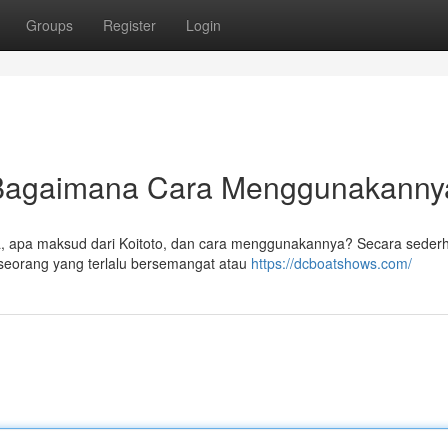
Groups
Register
Login
n Bagaimana Cara Menggunakann
nya, apa maksud dari Koitoto, dan cara menggunakannya? Secara seder
seorang yang terlalu bersemangat atau
https://dcboatshows.com/