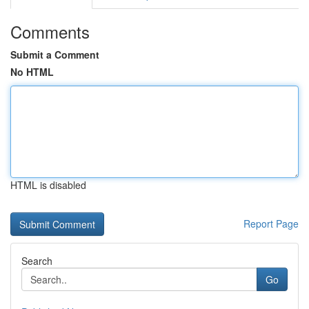
Comments
Submit a Comment
No HTML
HTML is disabled
Report Page
Search
Go