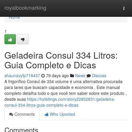
Home
royalbookmarking
Togg
navi
Home
1
Geladeira Consul 334 Litros:
Guia Completo e Dicas
shaunavyfp718437
79 days ago
News
Discuss
A frigorífico Consul de 334 volume é uma alternativa procurada
para lares que buscam capacidade e economia . Este manual
completo detalha tudo o que você tem saber sobre este produto ,
desde suas
https://hylistings.com/story22852831/geladeira-
consul-334-litros-guia-completo-e-dicas
Comments
Who Upvoted
Comments