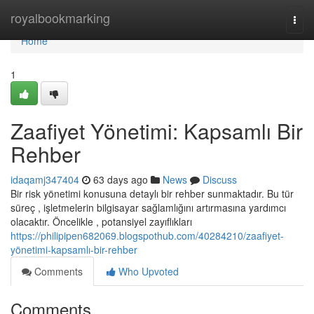
Home
royalbookmarking
Togg
navi
Home
1
Zaafiyet Yönetimi: Kapsamlı Bir
Rehber
idaqamj347404
63 days ago
News
Discuss
Bir risk yönetimi konusuna detaylı bir rehber sunmaktadır. Bu tür
süreç , işletmelerin bilgisayar sağlamlığını artırmasına yardımcı
olacaktır. Öncelikle , potansiyel zayıflıkları
https://philipipen682069.blogspothub.com/40284210/zaafiyet-
yönetimi-kapsamlı-bir-rehber
Comments
Who Upvoted
Comments