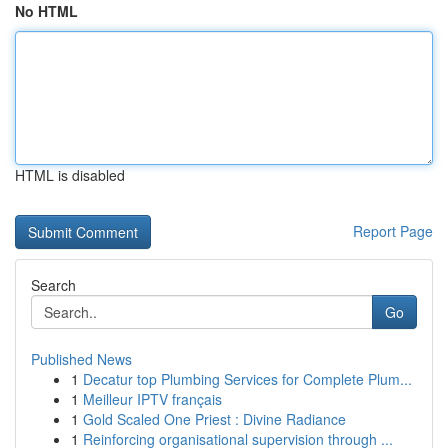
No HTML
HTML is disabled
Report Page
Search
Go
Published News
1
Decatur top Plumbing Services for Complete Plum...
1
Meilleur IPTV français
1
Gold Scaled One Priest : Divine Radiance
1
Reinforcing organisational supervision through ...