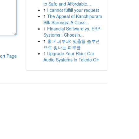
to Safe and Affordable...
1
I cannot fulfill your request
1
The Appeal of Kanchipuram
Silk Sarongs: A Class...
1
Financial Software vs. ERP
Systems : Choosin...
1
홍대 피부과: 맞춤형 솔루션
으로 빛나는 피부를
1
Upgrade Your Ride: Car
ort Page
Audio Systems in Toledo OH