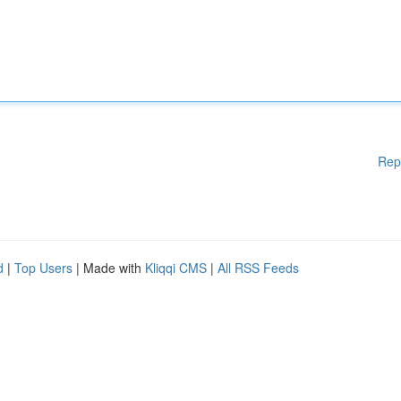
Rep
d
|
Top Users
| Made with
Kliqqi CMS
|
All RSS Feeds