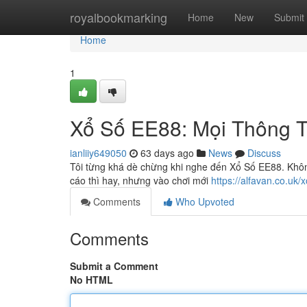
Home
royalbookmarking
Home
New
Submit
Home
1
Xổ Số EE88: Mọi Thông T
ianliiy649050
63 days ago
News
Discuss
Tôi từng khá dè chừng khi nghe đến Xổ Số EE88. Không 
cáo thì hay, nhưng vào chơi mới
https://alfavan.co.uk/
Comments
Who Upvoted
Comments
Submit a Comment
No HTML