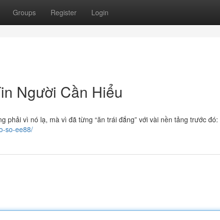
Groups
Register
Login
in Người Cần Hiểu
phải vì nó lạ, mà vì đã từng “ăn trái đắng” với vài nền tảng trước đó
xo-so-ee88/