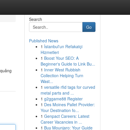
Search
Go
Published News
1
İstanbul'un Refakatçi
Hizmetleri
1
Boost Your SEO: A
Beginner's Guide to Link Bu...
1
Inner West Rubbish
: quảng
Collection Helping Turn
Wast...
1
versatile rfid tags for curved
metal parts and ...
1
g2ggame88 Register
1
Des Moines Pallet Provider:
Your Destination fo...
1
Genpact Careers: Latest
Career Vacancies in ...
1
Buy Mounjaro: Your Guide