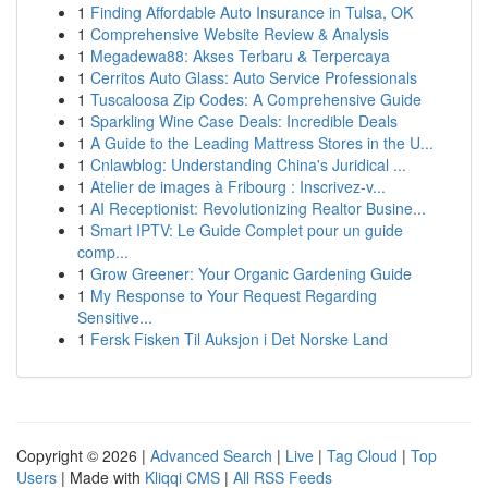
1
Finding Affordable Auto Insurance in Tulsa, OK
1
Comprehensive Website Review & Analysis
1
Megadewa88: Akses Terbaru & Terpercaya
1
Cerritos Auto Glass: Auto Service Professionals
1
Tuscaloosa Zip Codes: A Comprehensive Guide
1
Sparkling Wine Case Deals: Incredible Deals
1
A Guide to the Leading Mattress Stores in the U...
1
Cnlawblog: Understanding China's Juridical ...
1
Atelier de images à Fribourg : Inscrivez-v...
1
AI Receptionist: Revolutionizing Realtor Busine...
1
Smart IPTV: Le Guide Complet pour un guide
comp...
1
Grow Greener: Your Organic Gardening Guide
1
My Response to Your Request Regarding
Sensitive...
1
Fersk Fisken Til Auksjon i Det Norske Land
Copyright © 2026 |
Advanced Search
|
Live
|
Tag Cloud
|
Top
Users
| Made with
Kliqqi CMS
|
All RSS Feeds