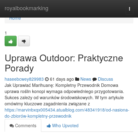
Home
royalbookmarking
Togg
navi
Home
1
Uprawa Outdoor: Praktyczne
Porady
haseebcwey829983
61 days ago
News
Discuss
Jak Uprawiać Marihuanę: Kompletny Przewodnik Domowa
uprawa roślin konopi wymaga odpowiedniego przygotowania.
Sukces zależy od warunków środowiskowych. W tym artykule
omówimy kluczowe zagadnienia związane z
https://marvinbxqx005434.atualblog.com/48341918/od-nasiona-
do-zbiorów-kompletny-przewodnik
Comments
Who Upvoted