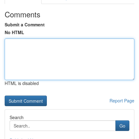
Comments
Submit a Comment
No HTML
HTML is disabled
Report Page
Search
Go