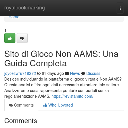
Home
royalbookmarking
Togg
navi
Home
1
Sito di Gioco Non AAMS: Una
Guida Completa
joycezwru719272
61 days ago
News
Discuss
Desideri individuando la piattaforma di gioco virtuale Non AAMS?
Questa analisi offrirà ogni dati necessarie affrontare tale settore.
Analizzeremo cosa rappresenta puntare con portali senza
regolamentazione AAMS,
https://revistamito.com/
Comments
Who Upvoted
Comments