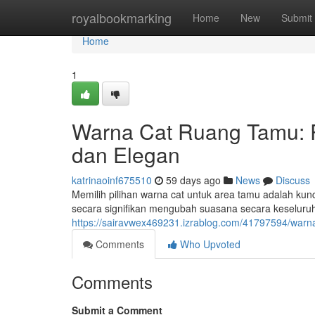
Home
royalbookmarking
Home
New
Submit
Home
1
Warna Cat Ruang Tamu:
dan Elegan
katrinaoinf675510
59 days ago
News
Discuss
Memilih pilihan warna cat untuk area tamu adalah ku
secara signifikan mengubah suasana secara keseluru
https://sairavwex469231.izrablog.com/41797594/war
Comments
Who Upvoted
Comments
Submit a Comment