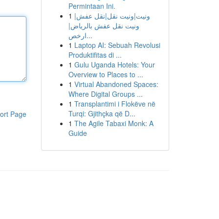
Permintaan Ini.
1
ونيت|ونيت نقل|نقل عفش|
ونيت نقل عفش بالرياض|
ارخص...
1
Laptop AI: Sebuah Revolusi
Produktifitas di ...
1
Gulu Uganda Hotels: Your
Overview to Places to ...
1
Virtual Abandoned Spaces:
Where Digital Groups ...
1
Transplantimi i Flokëve në
Turqi: Gjithçka që D...
ort Page
1
The Agile Tabaxi Monk: A
Guide