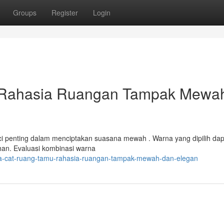
Groups
Register
Login
 Rahasia Ruangan Tampak Mewa
nci penting dalam menciptakan suasana mewah . Warna yang dipilih dap
han. Evaluasi kombinasi warna
na-cat-ruang-tamu-rahasia-ruangan-tampak-mewah-dan-elegan