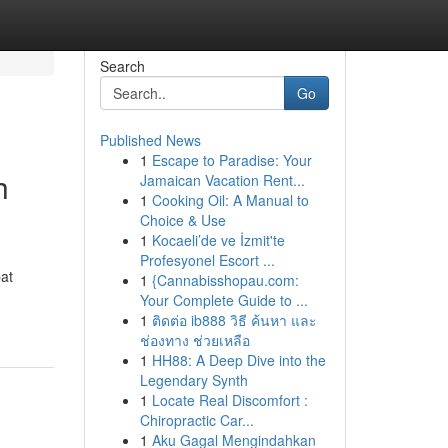
Search
Go
Published News
1
Escape to Paradise: Your
h
Jamaican Vacation Rent...
1
Cooking Oil: A Manual to
Choice & Use
1
Kocaeli’de ve İzmit'te
Profesyonel Escort ...
at
1
{Cannabisshopau.com:
Your Complete Guide to ...
1
ติดต่อ ib888 วิธี ค้นหา และ
ช่องทาง ช่วยเหลือ
1
HH88: A Deep Dive into the
Legendary Synth
1
Locate Real Discomfort :
Chiropractic Car...
1
Aku Gagal Mengindahkan