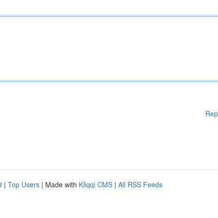
Rep
d
|
Top Users
| Made with
Kliqqi CMS
|
All RSS Feeds