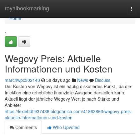
Home
royalbookmarking
Togg
navi
Home
1
Wegovy Preis: Aktuelle
Informationen und Kosten
marchwpc302143
58 days ago
News
Discuss
Der Kosten von Wegovy ist ein häufig diskutiertes Punkt , da die
Injektion eine erhebliche finanzielle Ausgabe darstellen kann.
Aktuell liegt der jährliche Wegovy Wert je nach Stärke und
Anbieter
https://lexiebdtl937436.blogdanica.com/41863863/wegovy-preis-
aktuelle-informationen-und-kosten
Comments
Who Upvoted