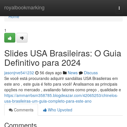
Home
royalbookmarking
Togg
navi
Home
1
Slides USA Brasileiras: O Guia
Definitivo para 2024
jasonjrve541232
56 days ago
News
Discuss
Se você está procurando adquirir sandálias USA Brasileiras em
este ano , este guia é feito para você! Analisamos as principais
opções no mercado , avaliando fatores como preço , qualidade e
https://ammarrbsm358785.blogdeazar.com/42065253/chinelos-
usa-brasileiras-um-guia-completo-para-este-ano
Comments
Who Upvoted
Comments