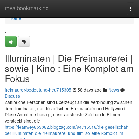
Home
royalbookmarking
Togg
navi
Home
1
Illuminaten | Die Freimaurerei |
sowie | Kino : Eine Komplot am
Fokus
freimaurer-bedeutung-heu715305
58 days ago
News
Discuss
Zahlreiche Personen sind überzeugt an die Verbindung zwischen
den Illuminaten, den historischen Freimaurern und Hollywood .
Diese Annahme besagt, dass versteckte Zeichen in Filmen
versteckt sind, die
https://leanwey853082.blogzag.com/84715518/die-gesellschaft-
der-illuminaten-die-freimaurerei-und-film-so-eine-komplot-im-