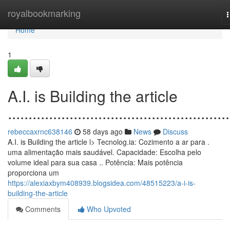
Home
royalbookmarking
n
Home
1
A.I. is Building the article
......................................................
rebeccaxrnc638146
58 days ago
News
Discuss
A.I. is Building the article l> Tecnolog.ia: Cozimento a ar para .
uma alimentação mais saudável. Capacidade: Escolha pelo
volume ideal para sua casa .. Potência: Mais potência
proporciona um
https://alexiaxbym408939.blogsidea.com/48515223/a-i-is-
building-the-article
Comments
Who Upvoted