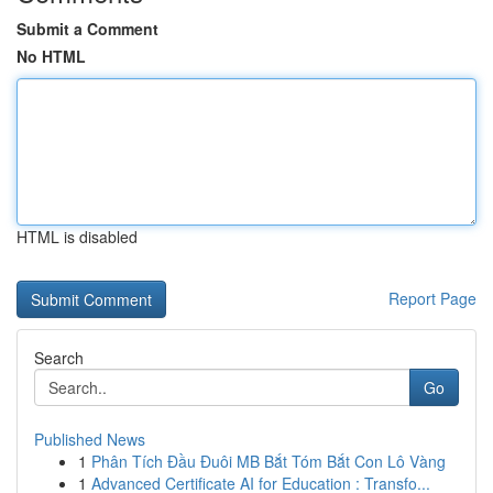
Submit a Comment
No HTML
HTML is disabled
Report Page
Search
Go
Published News
1
Phân Tích Đầu Đuôi MB Bắt Tóm Bắt Con Lô Vàng
1
Advanced Certificate AI for Education : Transfo...