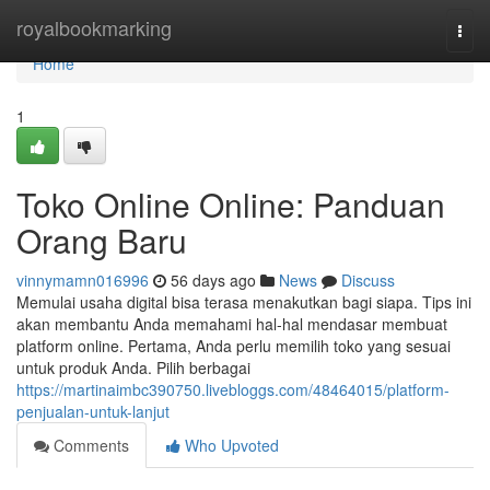
Home
royalbookmarking
Togg
navi
Home
1
Toko Online Online: Panduan
Orang Baru
vinnymamn016996
56 days ago
News
Discuss
Memulai usaha digital bisa terasa menakutkan bagi siapa. Tips ini
akan membantu Anda memahami hal-hal mendasar membuat
platform online. Pertama, Anda perlu memilih toko yang sesuai
untuk produk Anda. Pilih berbagai
https://martinaimbc390750.livebloggs.com/48464015/platform-
penjualan-untuk-lanjut
Comments
Who Upvoted