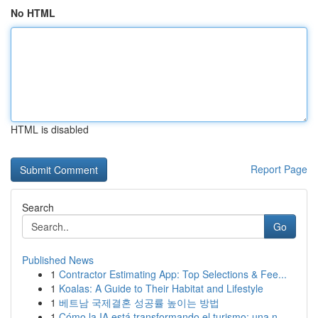
No HTML
HTML is disabled
Report Page
Search
Go
Published News
1
Contractor Estimating App: Top Selections & Fee...
1
Koalas: A Guide to Their Habitat and Lifestyle
1
베트남 국제결혼 성공률 높이는 방법
1
Cómo la IA está transformando el turismo: una n...