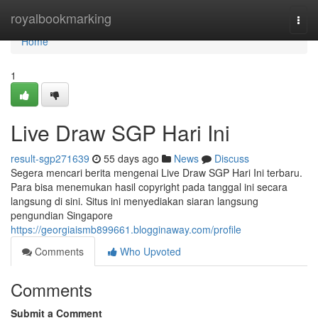
Home
royalbookmarking
Togg
navi
Home
1
Live Draw SGP Hari Ini
result-sgp271639
55 days ago
News
Discuss
Segera mencari berita mengenai Live Draw SGP Hari Ini terbaru.
Para bisa menemukan hasil copyright pada tanggal ini secara
langsung di sini. Situs ini menyediakan siaran langsung
pengundian Singapore
https://georgiaismb899661.blogginaway.com/profile
Comments
Who Upvoted
Comments
Submit a Comment