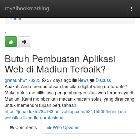
Home
royalbookmarking
Togg
navi
Home
1
Butuh Pembuatan Aplikasi
Web di Madiun Terbaik?
gretauhhw173223
57 days ago
News
Discuss
Apakah Anda membutuhkan tampilan digital yang up-to-date?
Maka untuk memilih jasa pengembangan situs web terpercaya di
Madiun! Kami memberikan macam-macam solusi yang dirancang
untuk memenuhi tujuan perusahaan.
https://junaidqkfn784163.activoblog.com/53115505/ingin-jasa-
website-di-madiun-profesional
Comments
Who Upvoted