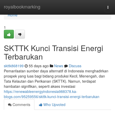
Home
royalbookmarking
Togg
navi
Home
1
SKTTK Kunci Transisi Energi
Terbarukan
skttk868199
55 days ago
News
Discuss
Pemanfaatan sumber daya alternatif di Indonesia menghadirkan
prospek yang luas bagi bidang produksi Kecil, Menengah, dan
Tata Kelautan dan Perikanan (SKTTK). Namun, terdapat
hambatan signifikan, seperti akses investasi
https://renewableenergyindonesia988378.ka-
blogs.com/95259556/skttk-kunci-transisi-energi-terbarukan
Comments
Who Upvoted