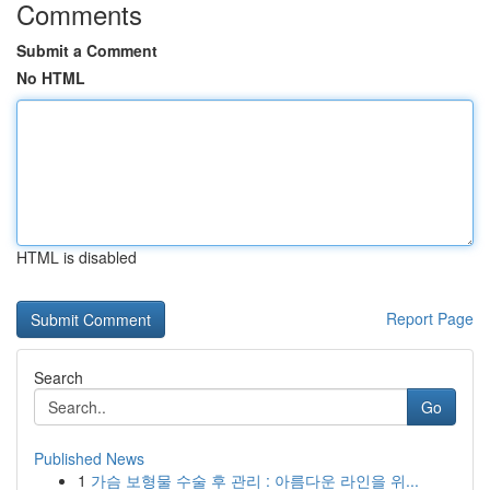
Comments
Submit a Comment
No HTML
HTML is disabled
Report Page
Search
Go
Published News
1
가슴 보형물 수술 후 관리 : 아름다운 라인을 위...