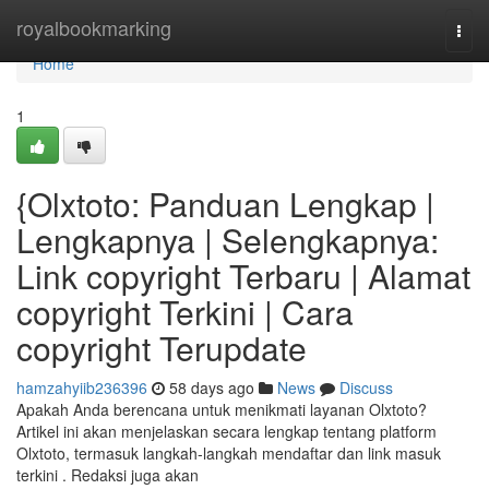
Home
royalbookmarking
Togg
navi
Home
1
{Olxtoto: Panduan Lengkap |
Lengkapnya | Selengkapnya:
Link copyright Terbaru | Alamat
copyright Terkini | Cara
copyright Terupdate
hamzahyiib236396
58 days ago
News
Discuss
Apakah Anda berencana untuk menikmati layanan Olxtoto?
Artikel ini akan menjelaskan secara lengkap tentang platform
Olxtoto, termasuk langkah-langkah mendaftar dan link masuk
terkini . Redaksi juga akan