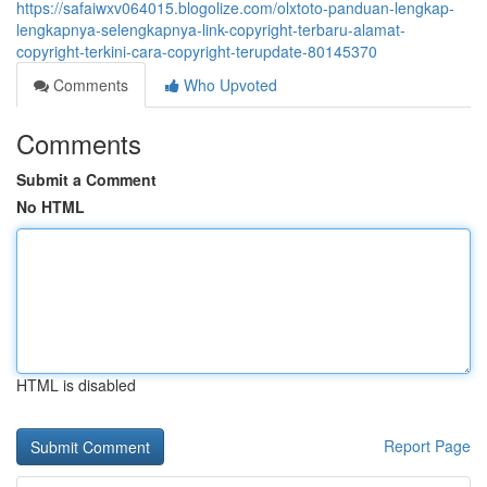
https://safaiwxv064015.blogolize.com/olxtoto-panduan-lengkap-
lengkapnya-selengkapnya-link-copyright-terbaru-alamat-
copyright-terkini-cara-copyright-terupdate-80145370
Comments
Who Upvoted
Comments
Submit a Comment
No HTML
HTML is disabled
Report Page