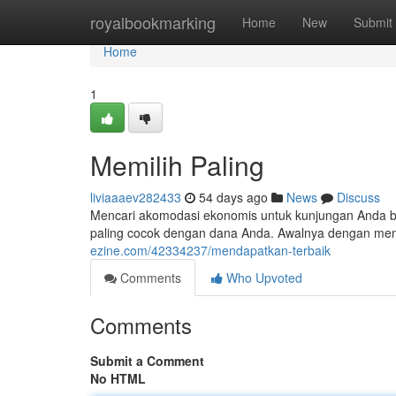
Home
royalbookmarking
Home
New
Submit
Home
1
Memilih Paling
liviaaaev282433
54 days ago
News
Discuss
Mencari akomodasi ekonomis untuk kunjungan Anda b
paling cocok dengan dana Anda. Awalnya dengan mem
ezine.com/42334237/mendapatkan-terbaik
Comments
Who Upvoted
Comments
Submit a Comment
No HTML