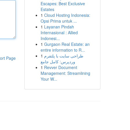
Escapes: Best Exclusive
Estates
1
Cloud Hosting Indonesia:
Opsi Prima untuk ...
1
Layanan Pindah
Internasional : Allied
Indonesi...
1
Gurgaon Real Estate: an
entire information to R...
1
طراحی سایت با پلتفرم
ort Page
وردپرس: کامل جامع
1
Revver Document
Management: Streamlining
Your W...