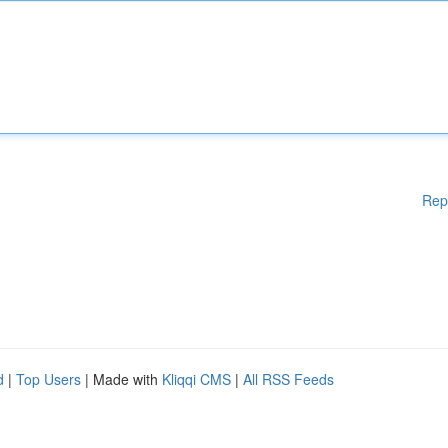
Rep
d
|
Top Users
| Made with
Kliqqi CMS
|
All RSS Feeds