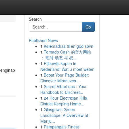
Search
Go
Published News
1
Kølemadras til en god søvn
1
Tornado Cash 的官方网站
： 现时 动态 与 权...
1
Rijbewijs kopen in
Nederland: Wat u moet weten
menginap
1
Boost Your Page Builder:
Discover Miracuves...
1
Secret Vibrations : Your
Handbook to Discreet...
1
24 Hour Electrician Hills
District Keeping Home...
1
Glasgow's Green
Landscape: A Overview at
Mariju...
1
Pampanga's Finest