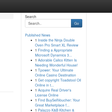
Search
Go
Published News
1
Inside the Ninja Double
Oven Pro Smart XL Review
1
Finding a Appropriate
Microsoft Dynamics 3...
1
Adorable Calico Kitten Is
Needing Wonderful House!
1
Tpower: Your Ultimate
Online Casino Destination
1
Get copyright Toadstool Oil
Online in t...
1
Acquire Real Driver's
License Online
1
Find BuySellVoucher: Your
Great Marketplace f...
1
Palazzo K&B Kitchen &