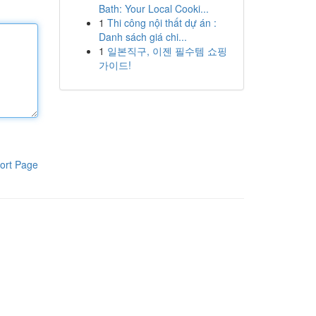
Bath: Your Local Cooki...
1
Thi công nội thất dự án :
Danh sách giá chi...
1
일본직구, 이젠 필수템 쇼핑
가이드!
ort Page