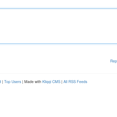
Rep
d
|
Top Users
| Made with
Kliqqi CMS
|
All RSS Feeds