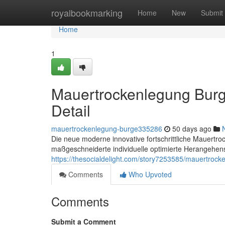
Home
royalbookmarking
Home
New
Submit
Home
1
Mauertrockenlegung Burg
Detail
mauertrockenlegung-burge335286
50 days ago
Die neue moderne innovative fortschrittliche Mauertro
maßgeschneiderte individuelle optimierte Herangehens
https://thesocialdelight.com/story7253585/mauertrock
Comments
Who Upvoted
Comments
Submit a Comment