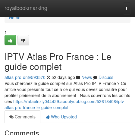
Home
royalbookmarking
Togg
navi
Home
1
IPTV Atlas Pro France : Le
guide complet
atlas-pro-ontv593570
52 days ago
News
Discuss
Vous cherchez le guide complet sur Atlas Pro IPTV France ? Ce
article vous présente tout ce à ce qui vous devez connaître pour
profiter pleinement de la abonnement . Nous couvrirons les points
clés
https://rafaelnziy044429.aboutyoublog.com/53618408/iptv-
atlas-pro-france-le-guide-complet
Comments
Who Upvoted
Comments