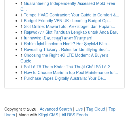
1
Guaranteeing Independently-Assessed Mold-Free
C...
1
Tempe HVAC Contractor: Your Guide to Comfort &...
1
Budget-Friendly VPN UK : Leading Budget Op...
1
Slot Online: MawarToto, Alexistogel, dan Rupiah...
1
Rajawd777 Slot Panduan Lengkap untuk Anda Baru
1
funnywin: เปิดประตูสู่โลกคาสิโนสุดฮา!
1
Rahim İçini İnceleme Nedir? Her Şeyinizi Bilm...
1
Revealing Trickery : Rules for Identifying Secr...
1
Choosing the Right 4G LTE Modem: A Buyer's
Guide
1
Soi Lô Tô Tham Khảo: Thủ Thuật Chốt Số Lô 2...
1
How to Choose Marietta top Pool Maintenance for...
1
Purchase Vapes Digitally Australia: Your De...
Copyright © 2026 |
Advanced Search
|
Live
|
Tag Cloud
|
Top
Users
| Made with
Kliqqi CMS
|
All RSS Feeds