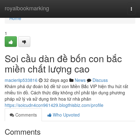
Home
royalbookmarking
Togg
navi
Home
1
Soi cầu dàn đề bốn con bắc
miền chất lượng cao
macieriip533816
32 days ago
News
Discuss
Khám phá dự đoán bộ đề tứ con Miền Bắc VIP hiện thu hút rất
nhiều tín đồ. Cách thức đây không chỉ phải tận dụng phương
pháp xử lý và sử dụng tinh hoa từ nhà phân
https://soicudn4con961429.blogthisbiz.com/profile
Comments
Who Upvoted
Comments