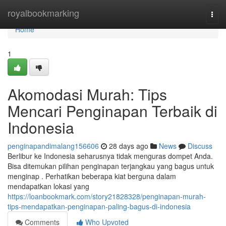
Home
royalbookmarking
Togg
navi
Home
1
Akomodasi Murah: Tips
Mencari Penginapan Terbaik di
Indonesia
penginapandimalang156606
28 days ago
News
Discuss
Berlibur ke Indonesia seharusnya tidak menguras dompet Anda.
Bisa ditemukan pilihan penginapan terjangkau yang bagus untuk
menginap . Perhatikan beberapa kiat berguna dalam
mendapatkan lokasi yang
https://loanbookmark.com/story21828328/penginapan-murah-
tips-mendapatkan-penginapan-paling-bagus-di-indonesia
Comments
Who Upvoted